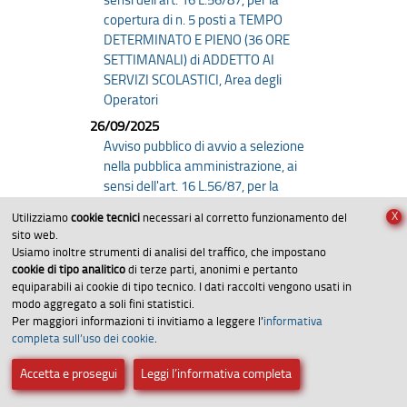
copertura di n. 5 posti a TEMPO
DETERMINATO E PIENO (36 ORE
SETTIMANALI) di ADDETTO AI
SERVIZI SCOLASTICI, Area degli
Operatori
26/09/2025
Avviso pubblico di avvio a selezione
nella pubblica amministrazione, ai
sensi dell'art. 16 L.56/87, per la
copertura di n. 8 posti a TEMPO
X
Utilizziamo
cookie tecnici
necessari al corretto funzionamento del
DETERMINATO E PARZIALE (18 ORE
sito web.
SETTIMANALI) di ADDETTO AI
Usiamo inoltre strumenti di analisi del traffico, che impostano
SERVIZI SCOLASTICI, Area degli
cookie di tipo analitico
di terze parti, anonimi e pertanto
Operatori
equiparabili ai cookie di tipo tecnico. I dati raccolti vengono usati in
modo aggregato a soli fini statistici.
17/09/2025
Per maggiori informazioni ti invitiamo a leggere l’
informativa
AVVISO DI SELEZIONE UNICA, PER
completa sull’uso dei cookie
.
ESAMI, AI SENSI DELL'ART. 3-BIS
DEL D.L. 80/2021, PER LA
Accetta e prosegui
Leggi l’informativa completa
FORMAZIONE DI UN ELENCO DI