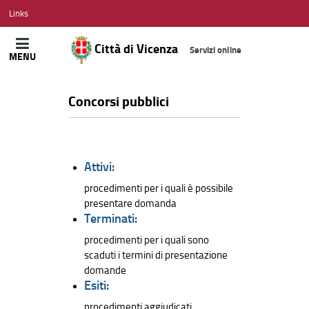
CITTÀ
Links
DI
VICENZA
Città di Vicenza
Servizi online
MENU
Concorsi pubblici
Attivi:
procedimenti per i quali è possibile
presentare domanda
Terminati:
procedimenti per i quali sono
scaduti i termini di presentazione
domande
Esiti:
procedimenti aggiudicati