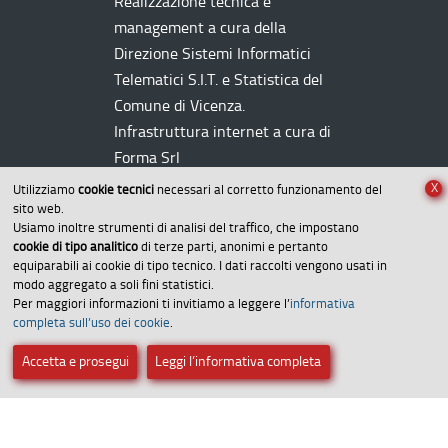
Realizzazione tecnica e
management a cura della
Direzione Sistemi Informatici
Telematici
S.I.T.
e Statistica del
Comune di Vicenza.
Infrastruttura internet a cura di
Forma Srl
X
Utilizziamo
cookie tecnici
necessari al corretto funzionamento del
sito web.
Usiamo inoltre strumenti di analisi del traffico, che impostano
cookie di tipo analitico
di terze parti, anonimi e pertanto
equiparabili ai cookie di tipo tecnico. I dati raccolti vengono usati in
modo aggregato a soli fini statistici.
Per maggiori informazioni ti invitiamo a leggere l’
informativa
Amministrazione trasparente
completa sull’uso dei cookie
.
Dichiarazione di accessibilità
Accetta e prosegui
Leggi l’informativa completa