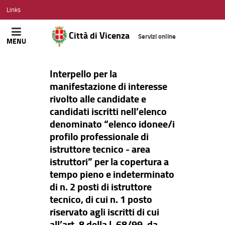
CITTÀ
Links
DI
VICENZA
Città di Vicenza
Servizi online
MENU
Interpello per la
manifestazione di interesse
rivolto alle candidate e
candidati iscritti nell’elenco
denominato “elenco idonee/i
profilo professionale di
istruttore tecnico - area
istruttori” per la copertura a
tempo pieno e indeterminato
di n. 2 posti di istruttore
tecnico, di cui n. 1 posto
riservato agli iscritti di cui
all’art. 8 della l. 68/99, da