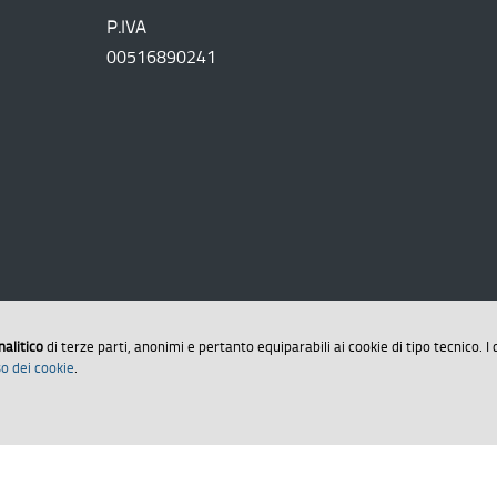
P.IVA
00516890241
nalitico
di terze parti, anonimi e pertanto equiparabili ai cookie di tipo tecnico. I 
o dei cookie
.
arazione di accessibilità