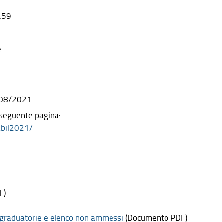
:59
e
/08/2021
a seguente pagina:
abil2021/
F)
graduatorie e elenco non ammessi
(Documento PDF)