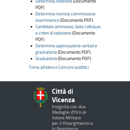
Determina indizione
(Documento
PDF)
Determina nomina commissione
esaminatrice
(Documento PDF)
Candidato ammesso, data colloquio
e criteri di selezione
(Documento
PDF)
Determina approvazione verbali e
graduatoria
(Documento PDF)
Graduatoria
(Documento PDF)
Torna all’elenco Concorsi pubblici
Città di
Vicenza
Insignita con due
Medaglie d'Oro al
Valore Militare
per il Risorgimento e
la Resistenza