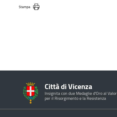
Stampa
Città di Vicenza
Insignita con due Medaglie d'Oro al Valor
per il Risorgimento e la Resistenza