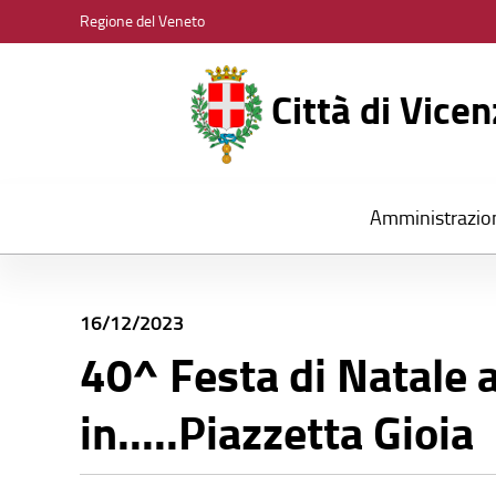
CITTÀ
Regione del Veneto
DI
VICENZA
Città di Vice
Amministrazio
16/12/2023
40^ Festa di Natale 
in.....Piazzetta Gioia