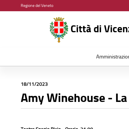
CITTÀ
Regione del Veneto
DI
VICENZA
Città di Vice
Amministrazio
18/11/2023
Amy Winehouse - La 