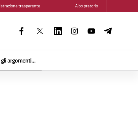
strazione trasparente
Albo pretorio
i gli argomenti…