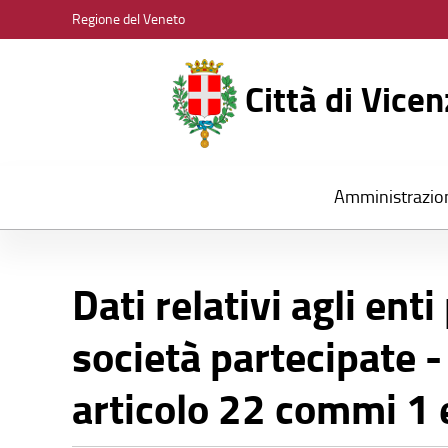
CITTÀ
Regione del Veneto
DI
VICENZA
Città di Vice
Amministrazio
Dati relativi agli enti
società partecipate -
articolo 22 commi 1 