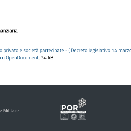
anziaria
iritto privato e società partecipate - ( Decreto legislativo 14 ma
nico OpenDocument
, 34 kB
e Militare
Programma
Operativo