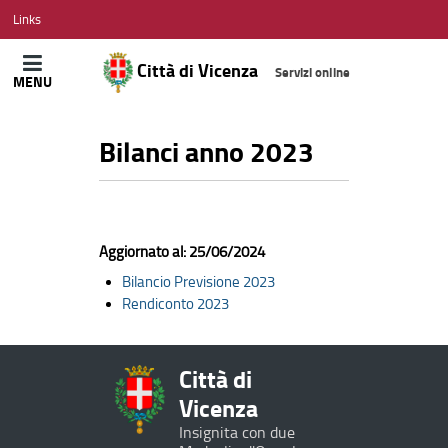
CITTÀ
Links
DI
VICENZA
Città di Vicenza
Servizi online
MENU
Bilanci anno 2023
Aggiornato al: 25/06/2024
Bilancio Previsione 2023
Rendiconto 2023
Città di
Vicenza
Insignita con due