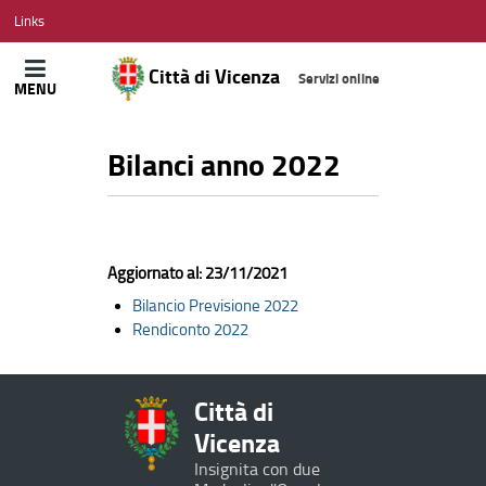
CITTÀ
Links
DI
VICENZA
Città di Vicenza
Servizi online
MENU
Bilanci anno 2022
Aggiornato al: 23/11/2021
Bilancio Previsione 2022
Rendiconto 2022
Città di
Vicenza
Insignita con due