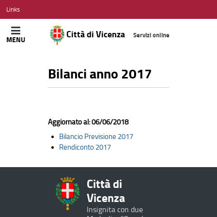
CITTÀ
Links
DI
VICENZA
Città di Vicenza
Servizi online
MENU
Bilanci anno 2017
Aggiornato al: 06/06/2018
Bilancio Previsione 2017
Rendiconto 2017
Città di
Vicenza
Insignita con due