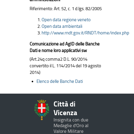
Riferimento: Art. 52, c. 1 d.lgs. 82/2005
Open data regione veneto
Open data ambientali
http://www.rndt.gov.it/RNDT/home/index.php
Comunicazione ad AgID delle Banche
Dati e nome loro applicativi sw
(Art.24q comma2 D.L. 90/2014
convertito il L. 114/2014 del 19 agosto
2014)
Elenco delle Banche Dati
Città di
Vicenza
Insignita con due
Medaglie d'Oro al
Valore Militare