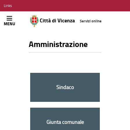
CITTÀ
Links
DI
VICENZA
Città di Vicenza
Servizi online
MENU
Amministrazione
Sindaco
Giunta comunale