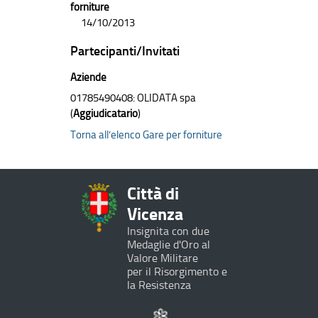
forniture
14/10/2013
Partecipanti/Invitati
Aziende
01785490408: OLIDATA spa
(
Aggiudicatario
)
Torna all’elenco Gare per forniture
Città di
Vicenza
Insignita con due
Medaglie d'Oro al
Valore Militare
per il Risorgimento e
la Resistenza