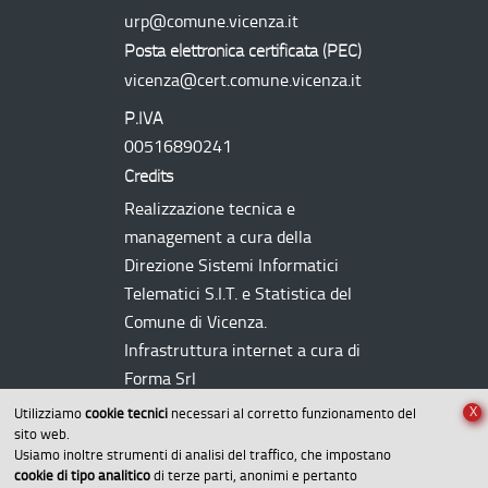
urp@comune.vicenza.it
Posta elettronica certificata (
PEC
)
vicenza@cert.comune.vicenza.it
P.IVA
00516890241
Credits
Realizzazione tecnica e
management a cura della
Direzione Sistemi Informatici
Telematici
S.I.T.
e Statistica del
Comune di Vicenza.
Infrastruttura internet a cura di
Forma Srl
X
Utilizziamo
cookie tecnici
necessari al corretto funzionamento del
sito web.
Usiamo inoltre strumenti di analisi del traffico, che impostano
cookie di tipo analitico
di terze parti, anonimi e pertanto