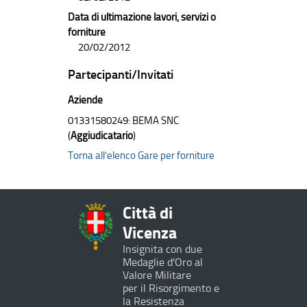
Data di ultimazione lavori, servizi o
forniture
20/02/2012
Partecipanti/Invitati
Aziende
01331580249: BEMA SNC
(
Aggiudicatario
)
Torna all’elenco Gare per forniture
Città di
Vicenza
Insignita con due
Medaglie d'Oro al
Valore Militare
per il Risorgimento e
la Resistenza