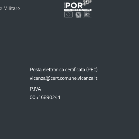
e Militare
Programma
Operativo
Regionale
Posta elettronica certificata (
PEC
)
vicenza@cert.comune.vicenza.it
P.IVA
00516890241