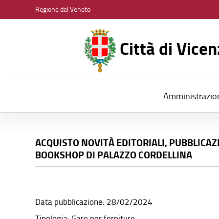
CITTÀ
Regione del Veneto
DI
VICENZA
Città di Vice
Amministrazio
ACQUISTO NOVITÀ EDITORIALI, PUBBLICAZ
BOOKSHOP DI PALAZZO CORDELLINA
Data pubblicazione: 28/02/2024
Tipologia: Gare per forniture