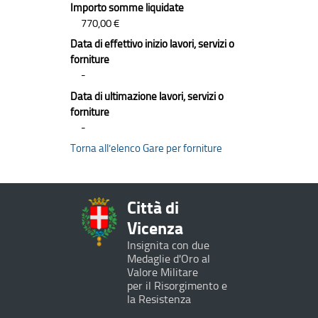
Importo somme liquidate
770,00 €
Data di effettivo inizio lavori, servizi o
forniture
-
Data di ultimazione lavori, servizi o
forniture
-
Torna all’elenco Gare per forniture
Città di
Vicenza
Insignita con due
Medaglie d'Oro al
Valore Militare
per il Risorgimento e
la Resistenza