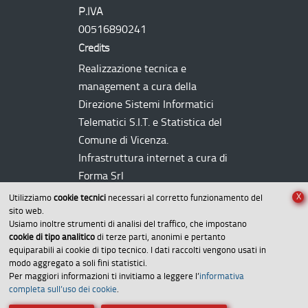
P.IVA
00516890241
Credits
Realizzazione tecnica e
management a cura della
Direzione Sistemi Informatici
Telematici
S.I.T.
e Statistica del
Comune di Vicenza.
Infrastruttura internet a cura di
Forma Srl
X
Utilizziamo
cookie tecnici
necessari al corretto funzionamento del
sito web.
Usiamo inoltre strumenti di analisi del traffico, che impostano
cookie di tipo analitico
di terze parti, anonimi e pertanto
equiparabili ai cookie di tipo tecnico. I dati raccolti vengono usati in
modo aggregato a soli fini statistici.
Per maggiori informazioni ti invitiamo a leggere l’
informativa
Amministrazione trasparente
completa sull’uso dei cookie
.
Dichiarazione di accessibilità