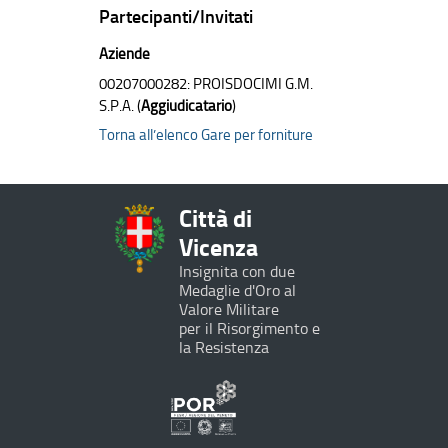
Partecipanti/Invitati
Aziende
00207000282: PROISDOCIMI G.M.
S.P.A. (
Aggiudicatario
)
Torna all’elenco Gare per forniture
Città di
Vicenza
Insignita con due
Medaglie d'Oro al
Valore Militare
per il Risorgimento e
la Resistenza
Programma