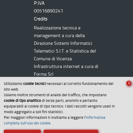
P.IVA
00516890241
Credits
Realizzazione tecnica e
management a cura della
Direzione Sistemi Informatici
Telematici
S.I.T.
e Statistica del
Comune di Vicenza.
Infrastruttura internet a cura di
Forma Srl
X
Utilizziamo
cookie tecnici
necessari al corretto funzionamento del
sito web.
Usiamo inoltre strumenti di analisi del traffico, che impostano
cookie di tipo analitico
di terze parti, anonimi e pertanto
equiparabili ai cookie di tipo tecnico. I dati raccolti vengono usati in
modo aggregato a soli fini statistici.
Per maggiori informazioni ti invitiamo a leggere l’
informativa
Amministrazione trasparente
completa sull’uso dei cookie
.
Dichiarazione di accessibilità