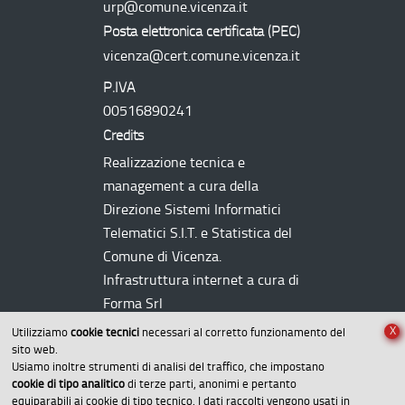
urp@comune.vicenza.it
Posta elettronica certificata (
PEC
)
vicenza@cert.comune.vicenza.it
P.IVA
00516890241
Credits
Realizzazione tecnica e
management a cura della
Direzione Sistemi Informatici
Telematici
S.I.T.
e Statistica del
Comune di Vicenza.
Infrastruttura internet a cura di
Forma Srl
X
Utilizziamo
cookie tecnici
necessari al corretto funzionamento del
sito web.
Usiamo inoltre strumenti di analisi del traffico, che impostano
cookie di tipo analitico
di terze parti, anonimi e pertanto
equiparabili ai cookie di tipo tecnico. I dati raccolti vengono usati in