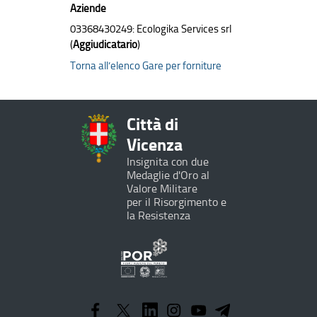
Aziende
03368430249: Ecologika Services srl
(
Aggiudicatario
)
Torna all’elenco Gare per forniture
Città di
Vicenza
Insignita con due
Medaglie d'Oro al
Valore Militare
per il Risorgimento e
la Resistenza
Programma
Operativo
Regionale