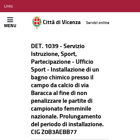
CITTÀ
Links
DI
VICENZA
Città di Vicenza
Servizi online
MENU
DET. 1039 - Servizio
Istruzione, Sport,
Partecipazione - Ufficio
Sport - Installazione di un
bagno chimico presso il
campo da calcio di via
Baracca al fine di non
penalizzare le partite di
campionato femminile
nazionale. Prolungamento
del periodo di installazione.
CIG Z0B3AEBB77