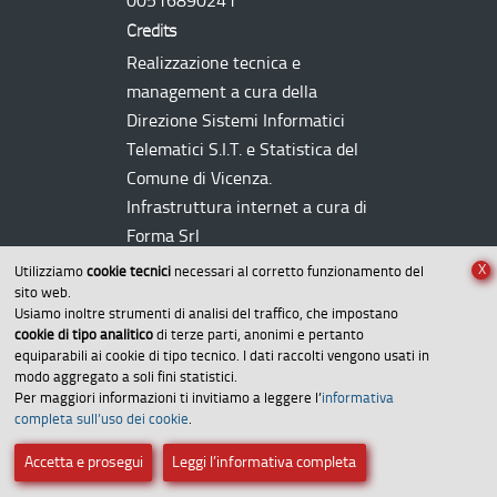
00516890241
Credits
Realizzazione tecnica e
management a cura della
Direzione Sistemi Informatici
Telematici
S.I.T.
e Statistica del
Comune di Vicenza.
Infrastruttura internet a cura di
Forma Srl
X
Utilizziamo
cookie tecnici
necessari al corretto funzionamento del
sito web.
Usiamo inoltre strumenti di analisi del traffico, che impostano
cookie di tipo analitico
di terze parti, anonimi e pertanto
equiparabili ai cookie di tipo tecnico. I dati raccolti vengono usati in
modo aggregato a soli fini statistici.
Per maggiori informazioni ti invitiamo a leggere l’
informativa
Amministrazione trasparente
completa sull’uso dei cookie
.
Dichiarazione di accessibilità
Accetta e prosegui
Leggi l’informativa completa