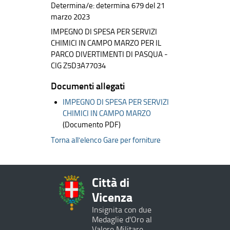
Determina/e: determina 679 del 21
marzo 2023
IMPEGNO DI SPESA PER SERVIZI
CHIMICI IN CAMPO MARZO PER IL
PARCO DIVERTIMENTI DI PASQUA -
CIG Z5D3A77034
Documenti allegati
IMPEGNO DI SPESA PER SERVIZI
CHIMICI IN CAMPO MARZO
(Documento PDF)
Torna all’elenco Gare per forniture
Città di
Vicenza
Insignita con due
Medaglie d'Oro al
Valore Militare