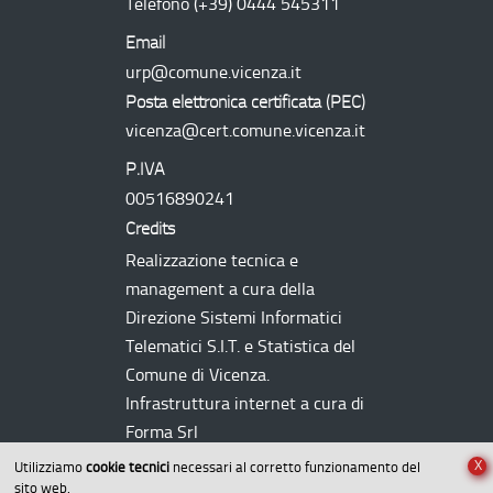
Telefono
(+39) 0444 545311
Email
urp@comune.vicenza.it
Posta elettronica certificata (
PEC
)
vicenza@cert.comune.vicenza.it
P.IVA
00516890241
Credits
Realizzazione tecnica e
management a cura della
Direzione Sistemi Informatici
Telematici
S.I.T.
e Statistica del
Comune di Vicenza.
Infrastruttura internet a cura di
Forma Srl
X
Utilizziamo
cookie tecnici
necessari al corretto funzionamento del
sito web.