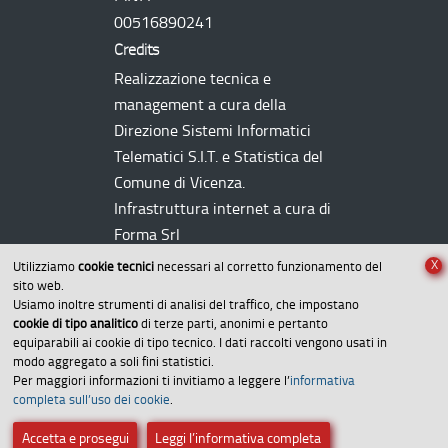
00516890241
Credits
Realizzazione tecnica e
management a cura della
Direzione Sistemi Informatici
Telematici
S.I.T.
e Statistica del
Comune di Vicenza.
Infrastruttura internet a cura di
Forma Srl
X
Utilizziamo
cookie tecnici
necessari al corretto funzionamento del
sito web.
Usiamo inoltre strumenti di analisi del traffico, che impostano
cookie di tipo analitico
di terze parti, anonimi e pertanto
equiparabili ai cookie di tipo tecnico. I dati raccolti vengono usati in
modo aggregato a soli fini statistici.
Per maggiori informazioni ti invitiamo a leggere l’
informativa
Amministrazione trasparente
completa sull’uso dei cookie
.
Dichiarazione di accessibilità
Accetta e prosegui
Leggi l’informativa completa