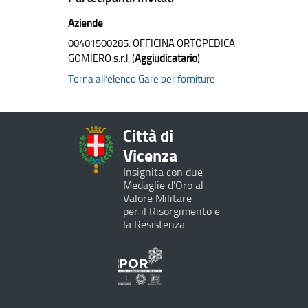
Aziende
00401500285: OFFICINA ORTOPEDICA
GOMIERO s.r.l. (
Aggiudicatario
)
Torna all’elenco Gare per forniture
Città di
Vicenza
Insignita con due
Medaglie d'Oro al
Valore Militare
per il Risorgimento e
la Resistenza
Programma
Operativo