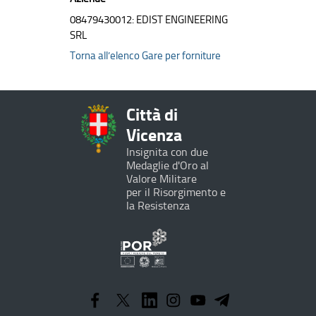
08479430012: EDIST ENGINEERING
SRL
Torna all’elenco Gare per forniture
Città di
Vicenza
Insignita con due
Medaglie d'Oro al
Valore Militare
per il Risorgimento e
la Resistenza
Programma
Operativo
Regionale