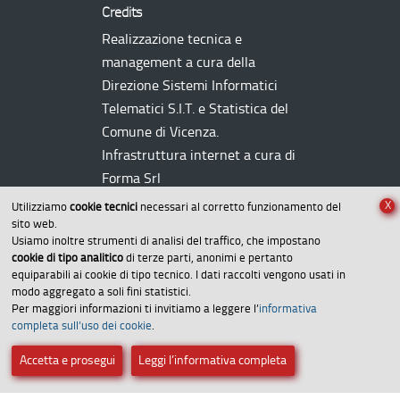
Credits
Realizzazione tecnica e
management a cura della
Direzione Sistemi Informatici
Telematici
S.I.T.
e Statistica del
Comune di Vicenza.
Infrastruttura internet a cura di
Forma Srl
X
Utilizziamo
cookie tecnici
necessari al corretto funzionamento del
sito web.
Usiamo inoltre strumenti di analisi del traffico, che impostano
cookie di tipo analitico
di terze parti, anonimi e pertanto
equiparabili ai cookie di tipo tecnico. I dati raccolti vengono usati in
modo aggregato a soli fini statistici.
Per maggiori informazioni ti invitiamo a leggere l’
informativa
Amministrazione trasparente
completa sull’uso dei cookie
.
Dichiarazione di accessibilità
Accetta e prosegui
Leggi l’informativa completa