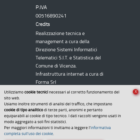
P.IVA
00516890241
Credits
Realizzazione tecnica e
management a cura della
Direzione Sistemi Informatici
Telematici
S.I.T.
e Statistica del
Comune di Vicenza.
Infrastruttura internet a cura di
Forma Srl
X
Utilizziamo
cookie tecnici
necessari al corretto funzionamento del
sito web.
Usiamo inoltre strumenti di analisi del traffico, che impostano
cookie di tipo analitico
di terze parti, anonimi e pertanto
equiparabili ai cookie di tipo tecnico. I dati raccolti vengono usati in
modo aggregato a soli fini statistici.
Per maggiori informazioni ti invitiamo a leggere l’
informativa
Amministrazione trasparente
completa sull’uso dei cookie
.