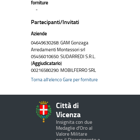
forniture
-
Partecipanti/Invitati
Aziende
04649630268: GAM Gonzaga
Arredamenti Montessori srl
05456010650: SUDARREDI S.R.L.
(
Aggiudicatario
)
00216580290: MOBILFERRO SRL
Torna all’elenco Gare per forniture
Città di
Vicenza
Insignita con due
Medaglie d'Oro al
Valore Militare
per il Risorgimento e