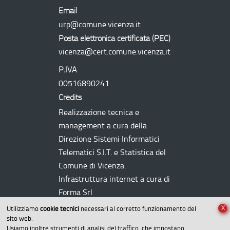
Email
urp@comune.vicenza.it
Posta elettronica certificata (
PEC
)
vicenza@cert.comune.vicenza.it
P.IVA
00516890241
Credits
Realizzazione tecnica e
management a cura della
Direzione Sistemi Informatici
Telematici
S.I.T.
e Statistica del
Comune di Vicenza.
Infrastruttura internet a cura di
Forma Srl
X
Utilizziamo
cookie tecnici
necessari al corretto funzionamento del
sito web.
Usiamo inoltre strumenti di analisi del traffico, che impostano