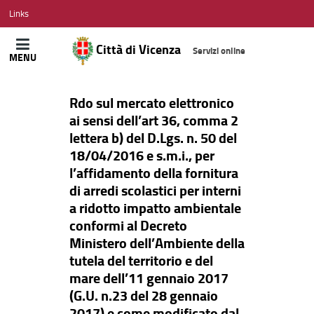
CITTÀ
Links
DI
VICENZA
Città di Vicenza
Servizi online
MENU
Rdo sul mercato elettronico
ai sensi dell’art 36, comma 2
lettera b) del D.Lgs. n. 50 del
18/04/2016 e s.m.i., per
l’affidamento della fornitura
di arredi scolastici per interni
a ridotto impatto ambientale
conformi al Decreto
Ministero dell’Ambiente della
tutela del territorio e del
mare dell’11 gennaio 2017
(G.U. n.23 del 28 gennaio
2017) e come modificato dal