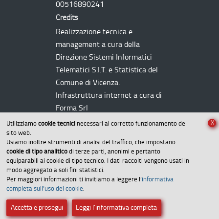
00516890241
Credits
Realizzazione tecnica e
management a cura della
Direzione Sistemi Informatici
Telematici
S.I.T.
e Statistica del
Comune di Vicenza.
Infrastruttura internet a cura di
Forma Srl
X
Utilizziamo
cookie tecnici
necessari al corretto funzionamento del
sito web.
Usiamo inoltre strumenti di analisi del traffico, che impostano
cookie di tipo analitico
di terze parti, anonimi e pertanto
equiparabili ai cookie di tipo tecnico. I dati raccolti vengono usati in
modo aggregato a soli fini statistici.
Per maggiori informazioni ti invitiamo a leggere l’
informativa
Amministrazione trasparente
completa sull’uso dei cookie
.
Dichiarazione di accessibilità
Accetta e prosegui
Leggi l’informativa completa