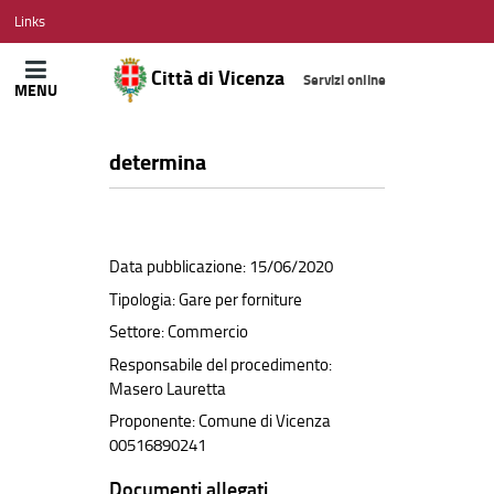
CITTÀ
Links
DI
VICENZA
Città di Vicenza
Servizi online
MENU
determina
Data pubblicazione: 15/06/2020
Tipologia: Gare per forniture
Settore: Commercio
Responsabile del procedimento:
Masero Lauretta
Proponente: Comune di Vicenza
00516890241
Documenti allegati