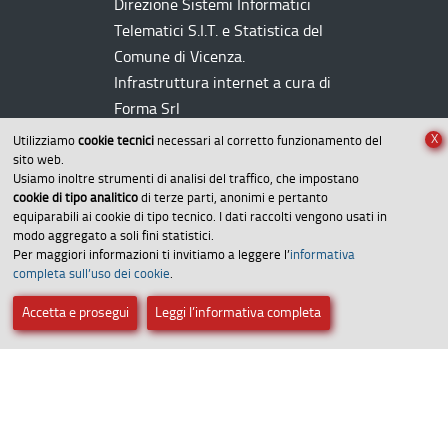
Direzione Sistemi Informatici
Telematici
S.I.T.
e Statistica del
Comune di Vicenza.
Infrastruttura internet a cura di
Forma Srl
X
Utilizziamo
cookie tecnici
necessari al corretto funzionamento del
sito web.
Usiamo inoltre strumenti di analisi del traffico, che impostano
cookie di tipo analitico
di terze parti, anonimi e pertanto
equiparabili ai cookie di tipo tecnico. I dati raccolti vengono usati in
modo aggregato a soli fini statistici.
Per maggiori informazioni ti invitiamo a leggere l’
informativa
Amministrazione trasparente
completa sull’uso dei cookie
.
Dichiarazione di accessibilità
Accetta e prosegui
Leggi l’informativa completa