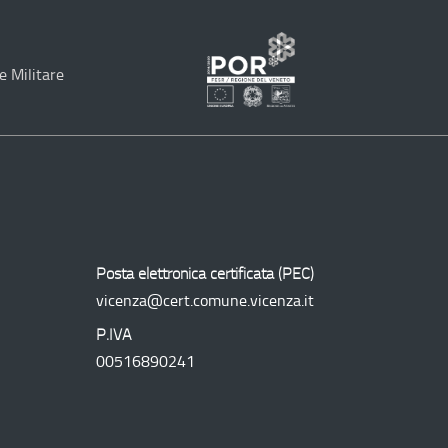
e Militare
Programma
Operativo
Regionale
Posta elettronica certificata (
PEC
)
vicenza@cert.comune.vicenza.it
P.IVA
00516890241