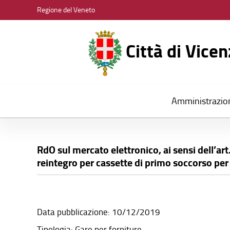
CITTÀ
Regione del Veneto
DI
VICENZA
Città di Vice
Amministrazio
RdO sul mercato elettronico, ai sensi dell’art
reintegro per cassette di primo soccorso per l
Data pubblicazione: 10/12/2019
Tipologia: Gare per forniture