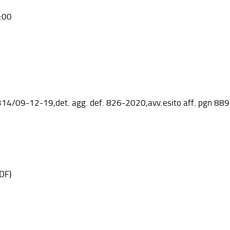
:00
314/09-12-19,det. agg. def. 826-2020,avv.esito aff. pgn 88
DF)