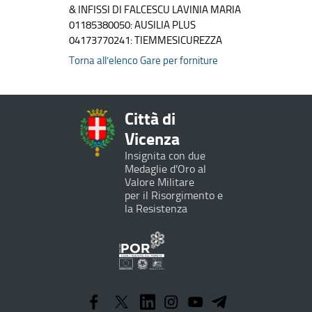
& INFISSI DI FALCESCU LAVINIA MARIA
01185380050: AUSILIA PLUS
04173770241: TIEMMESICUREZZA
Torna all’elenco Gare per forniture
Città di
Vicenza
Insignita con due
Medaglie d'Oro al
Valore Militare
per il Risorgimento e
la Resistenza
Programma
Operativo
Regionale