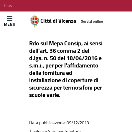
CITTÀ
Links
DI
VICENZA
Città di Vicenza
Servizi online
MENU
Rdo sul Mepa Consip, ai sensi
dell’art. 36 comma 2 del
d.lgs. n. 50 del 18/04/2016 e
s.m.i., per per l'affidamento
della fornitura ed
installazione di coperture di
sicurezza per termosifoni per
scuole varie.
Data pubblicazione: 09/12/2019
Tipologia: Gare per forniture