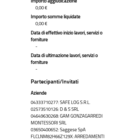
Importo aggiudicazione
0,00 €
Importo somme liquidate
0,00 €
Data di effettivo inizio lavori, servizi o
forniture
-
Data di ultimazione lavori, servizi o
forniture
-
Partecipanti/Invitati
Aziende
04333710277: SAFE LOG S.R.L.
02573510126: D & S SRL
04649630268: GAM GONZAGARREDI
MONTESSORI SRL
03650400652: Saggese SpA
FLCLNM82H66Z129X: ARREDAMENTI