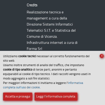
Credits
Realizzazione tecnica e
management a cura della
Direzione Sistemi Informatici
Telematici
S.I.T.
e Statistica del
Comune di Vicenza.
Infrastruttura internet a cura di
Forma Srl
X
Utilizziamo
cookie tecnici
necessari al corretto funzionamento del
sito web.
Usiamo inoltre strumenti di analisi del traffico, che impostano
cookie di tipo analitico
di terze parti, anonimi e pertanto
equiparabili ai cookie di tipo tecnico. I dati raccolti vengono usati in
modo aggregato a soli fini statistici.
Per maggiori informazioni ti invitiamo a leggere l’
informativa
Amministrazione trasparente
completa sull’uso dei cookie
.
Dichiarazione di accessibilità
Accetta e prosegui
Leggi l’informativa completa