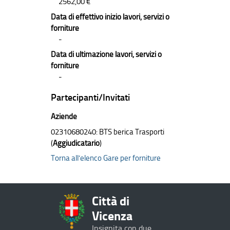
2562,00 €
Data di effettivo inizio lavori, servizi o
forniture
-
Data di ultimazione lavori, servizi o
forniture
-
Partecipanti/Invitati
Aziende
02310680240: BTS berica Trasporti
(
Aggiudicatario
)
Torna all’elenco Gare per forniture
Città di
Vicenza
Insignita con due