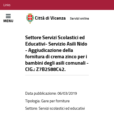
CITTÀ
Links
DI
VICENZA
Città di Vicenza
Servizi online
MENU
Settore Servizi Scolastici ed
Educativi- Servizio Asili Nido
- Aggiudicazione della
fornitura di crema zinco per i
bambini degli asili comunali -
CIG.: Z7B2588C42.
Data pubblicazione: 06/03/2019
Tipologia: Gare per forniture
Settore: Servizi scolastici ed educativi