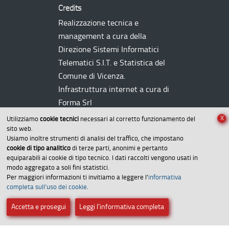
Credits
Realizzazione tecnica e
management a cura della
Direzione Sistemi Informatici
Telematici
S.I.T.
e Statistica del
Comune di Vicenza.
Infrastruttura internet a cura di
Forma Srl
X
Utilizziamo
cookie tecnici
necessari al corretto funzionamento del
sito web.
Usiamo inoltre strumenti di analisi del traffico, che impostano
cookie di tipo analitico
di terze parti, anonimi e pertanto
equiparabili ai cookie di tipo tecnico. I dati raccolti vengono usati in
modo aggregato a soli fini statistici.
Per maggiori informazioni ti invitiamo a leggere l’
informativa
Amministrazione trasparente
completa sull’uso dei cookie
.
Dichiarazione di accessibilità
Accetta e prosegui
Leggi l’informativa completa