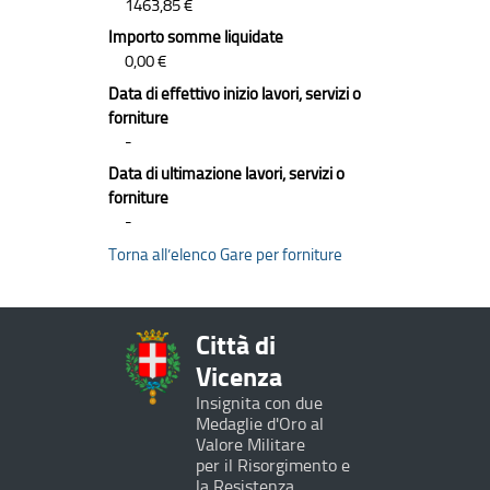
1463,85 €
Importo somme liquidate
0,00 €
Data di effettivo inizio lavori, servizi o
forniture
-
Data di ultimazione lavori, servizi o
forniture
-
Torna all’elenco Gare per forniture
Città di
Vicenza
Insignita con due
Medaglie d'Oro al
Valore Militare
per il Risorgimento e
la Resistenza