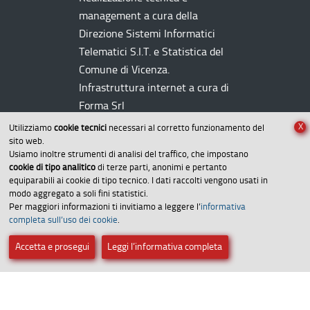
management a cura della
Direzione Sistemi Informatici
Telematici
S.I.T.
e Statistica del
Comune di Vicenza.
Infrastruttura internet a cura di
Forma Srl
X
Utilizziamo
cookie tecnici
necessari al corretto funzionamento del
sito web.
Usiamo inoltre strumenti di analisi del traffico, che impostano
cookie di tipo analitico
di terze parti, anonimi e pertanto
equiparabili ai cookie di tipo tecnico. I dati raccolti vengono usati in
modo aggregato a soli fini statistici.
Per maggiori informazioni ti invitiamo a leggere l’
informativa
Amministrazione trasparente
completa sull’uso dei cookie
.
Dichiarazione di accessibilità
Accetta e prosegui
Leggi l’informativa completa