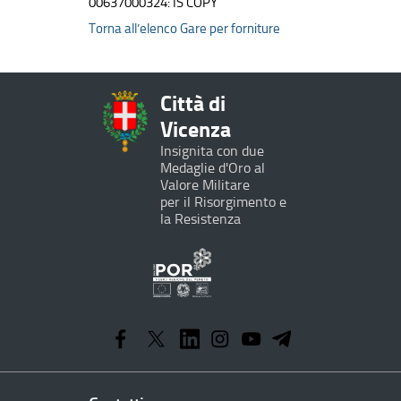
00637000324: IS COPY
Torna all’elenco Gare per forniture
Città di
Vicenza
Insignita con due
Medaglie d'Oro al
Valore Militare
per il Risorgimento e
la Resistenza
Programma
Operativo
Regionale