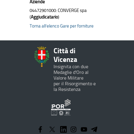
Aziende
04472901000: CONVERGE spa
(
Aggiudicatario
)
Torna all’elenco Gare per forniture
Città di
Vicenza
Insignita con due
Medaglie d'Oro al
Valore Militare
per il Risorgimento e
la Resistenza
Programma
Operativo
Regionale