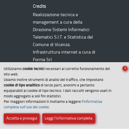
Credits
Realizzazione tecnica e
management a cura della
Direzione Sistemi Informatici
Telematici
S.I.T.
e Statistica del
Comune di Vicenza.
Infrastruttura internet a cura di
Forma Srl
X
Utilizziamo
cookie tecnici
necessari al corretto funzionamento del
sito web.
Usiamo inoltre strumenti di analisi del traffico, che impostano
cookie di tipo analitico
di terze parti, anonimi e pertanto
equiparabili ai cookie di tipo tecnico. I dati raccolti vengono usati in
modo aggregato a soli fini statistici.
Per maggiori informazioni ti invitiamo a leggere l’
informativa
Amministrazione trasparente
completa sull’uso dei cookie
.
Dichiarazione di accessibilità
Accetta e prosegui
Leggi l’informativa completa