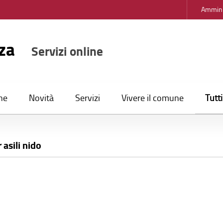
Ammini
nza
Servizi online
Tutt
ne
Novità
Servizi
Vivere il comune
asili nido