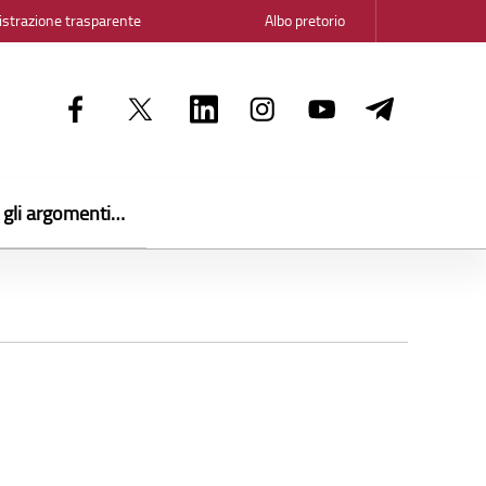
strazione trasparente
Albo pretorio
i gli argomenti…