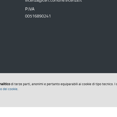
vicenza@cert.comune.vicenza.it
P.IVA
00516890241
nalitico
di terze parti, anonimi e pertanto equiparabili ai cookie di tipo tecnico. I 
o dei cookie
.
arazione di accessibilità