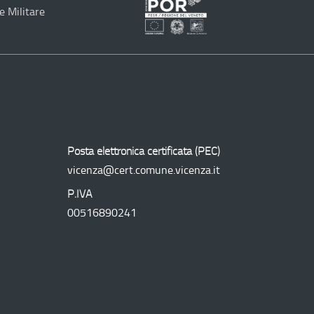
e Militare
Programma
Operativo
Regionale
Posta elettronica certificata (
PEC
)
vicenza@cert.comune.vicenza.it
P.IVA
00516890241