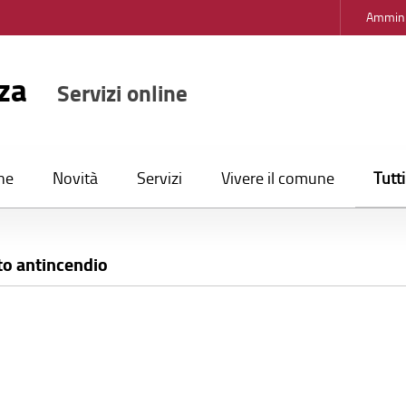
Ammini
nza
Servizi online
Tutt
ne
Novità
Servizi
Vivere il comune
to antincendio