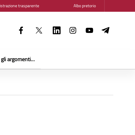
strazione trasparente
Albo pretorio
i gli argomenti…