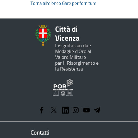
Torna all’elenco Gare per forniture
Città di
Vicenza
Insignita con due
Medaglie d'Oro al
Valore Militare
per il Risorgimento e
la Resistenza
Programma
Operativo
Regionale
Contatti