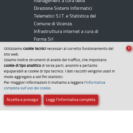
management a cura della
Direzione Sistemi Informatici
Telematici
S.I.T.
e Statistica del
Comune di Vicenza.
Infrastruttura internet a cura di
Forma Srl
X
Utilizziamo
cookie tecnici
necessari al corretto funzionamento del
sito web.
Usiamo inoltre strumenti di analisi del traffico, che impostano
cookie di tipo analitico
di terze parti, anonimi e pertanto
equiparabili ai cookie di tipo tecnico. I dati raccolti vengono usati in
modo aggregato a soli fini statistici.
Per maggiori informazioni ti invitiamo a leggere l’
informativa
Amministrazione trasparente
completa sull’uso dei cookie
.
Dichiarazione di accessibilità
Accetta e prosegui
Leggi l’informativa completa