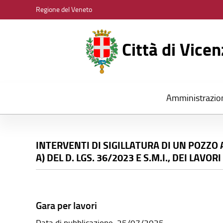
CITTÀ
Regione del Veneto
DI
VICENZA
Città di Vice
Amministrazio
INTERVENTI DI SIGILLATURA DI UN POZZO 
A) DEL D. LGS. 36/2023 E S.M.I., DEI LAVORI
Gara per lavori