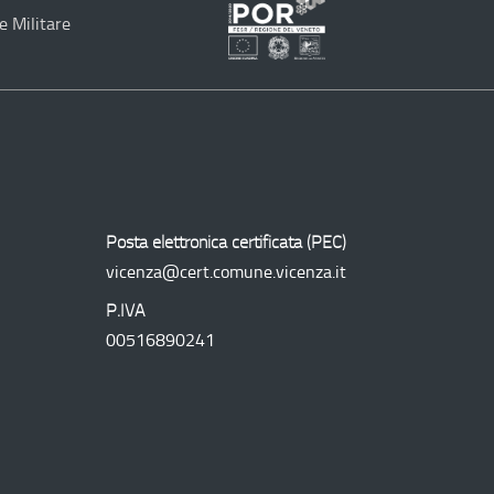
e Militare
Programma
Operativo
Regionale
Posta elettronica certificata (
PEC
)
vicenza@cert.comune.vicenza.it
P.IVA
00516890241