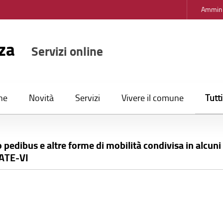
Ammini
nza
Servizi online
Tutt
ne
Novità
Servizi
Vivere il comune
o pedibus e altre forme di mobilità condivisa in alcuni 
TATE-VI