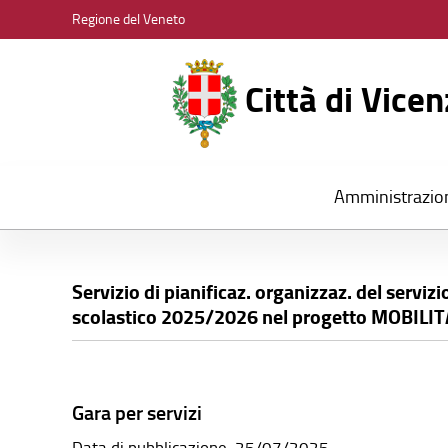
CITTÀ
Regione del Veneto
DI
VICENZA
Città di Vice
Amministrazio
Servizio di pianificaz. organizzaz. del servizi
scolastico 2025/2026 nel progetto MOBILI
Gara per servizi