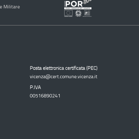
e Militare
Programma
Operativo
Regionale
Posta elettronica certificata (
PEC
)
vicenza@cert.comune.vicenza.it
P.IVA
00516890241