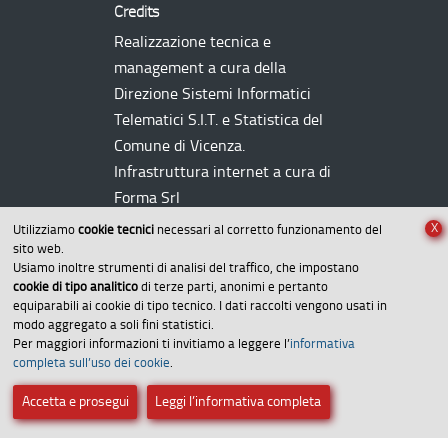
Credits
Realizzazione tecnica e
management a cura della
Direzione Sistemi Informatici
Telematici
S.I.T.
e Statistica del
Comune di Vicenza.
Infrastruttura internet a cura di
Forma Srl
X
Utilizziamo
cookie tecnici
necessari al corretto funzionamento del
sito web.
Usiamo inoltre strumenti di analisi del traffico, che impostano
cookie di tipo analitico
di terze parti, anonimi e pertanto
equiparabili ai cookie di tipo tecnico. I dati raccolti vengono usati in
modo aggregato a soli fini statistici.
Per maggiori informazioni ti invitiamo a leggere l’
informativa
Amministrazione trasparente
completa sull’uso dei cookie
.
Dichiarazione di accessibilità
Accetta e prosegui
Leggi l’informativa completa