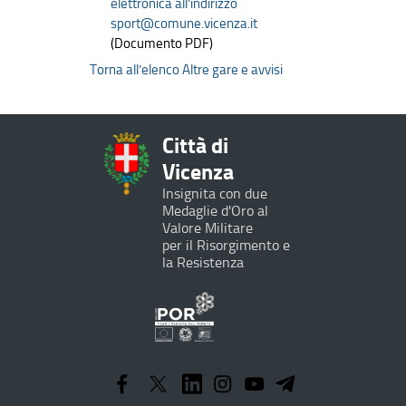
elettronica all’indirizzo
sport@comune.vicenza.it
(Documento PDF)
Torna all’elenco Altre gare e avvisi
Città di
Vicenza
Insignita con due
Medaglie d'Oro al
Valore Militare
per il Risorgimento e
la Resistenza
Programma
Operativo
Regionale